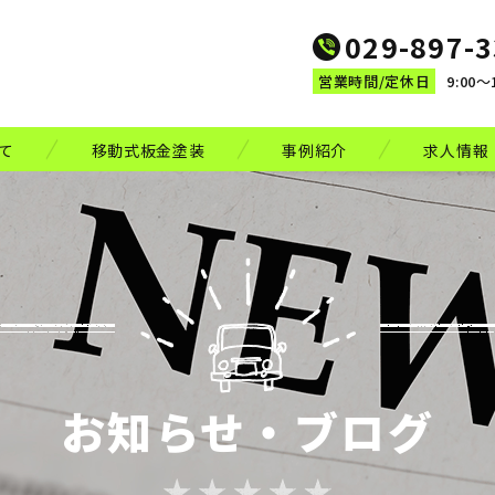
029-897-
営業時間/定休日
9:00～
いて
移動式板金塗装
事例紹介
求人情報
お知らせ・ブログ